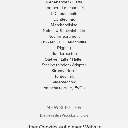
Klebebänder / Gaffa
Lampen, Leuchtmittel
LED Leuchtmittel
Lichttechnik
Merchandising
Nebel- & Spezialeffekte
Neu im Sortiment
OSRAM LED Leuchtmittel
Rigging
Sonderposten
Stative / Lifte / Halter
Steckverbinder / Adapter
Stromverteiler
Tontechnik
Videotechnik
Vorschaltgeräte, EVGs
NEWSLETTER
Die neuesten Produkte und die
besten Angebote per E-Mail, damit
Ihr nichts mehr verpasst.
Über Cookies auf dieser Website