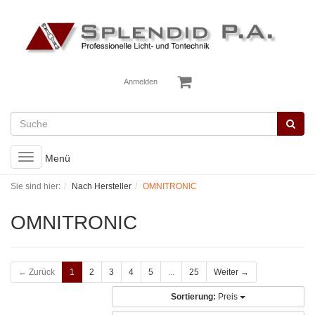
Anmelden
Toggle
Menü
navigation
Sie sind hier:
Nach Hersteller
OMNITRONIC
OMNITRONIC
← Zurück
1
2
3
4
5
...
25
Weiter →
Sortierung:
Preis