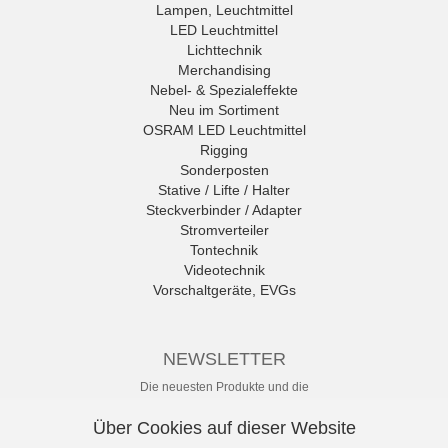
Lampen, Leuchtmittel
LED Leuchtmittel
Lichttechnik
Merchandising
Nebel- & Spezialeffekte
Neu im Sortiment
OSRAM LED Leuchtmittel
Rigging
Sonderposten
Stative / Lifte / Halter
Steckverbinder / Adapter
Stromverteiler
Tontechnik
Videotechnik
Vorschaltgeräte, EVGs
NEWSLETTER
Die neuesten Produkte und die
besten Angebote per E-Mail, damit
Ihr nichts mehr verpasst.
Über Cookies auf dieser Website