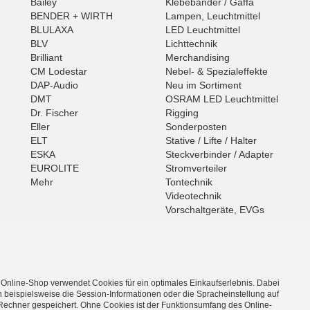
Bailey
Klebebänder / Gaffa
BENDER + WIRTH
Lampen, Leuchtmittel
BLULAXA
LED Leuchtmittel
BLV
Lichttechnik
Brilliant
Merchandising
CM Lodestar
Nebel- & Spezialeffekte
DAP-Audio
Neu im Sortiment
DMT
OSRAM LED Leuchtmittel
Dr. Fischer
Rigging
Eller
Sonderposten
ELT
Stative / Lifte / Halter
ESKA
Steckverbinder / Adapter
EUROLITE
Stromverteiler
Mehr
Tontechnik
Videotechnik
Vorschaltgeräte, EVGs
 Online-Shop verwendet Cookies für ein optimales Einkaufserlebnis. Dabei
 beispielsweise die Session-Informationen oder die Spracheinstellung auf
Rechner gespeichert. Ohne Cookies ist der Funktionsumfang des Online-