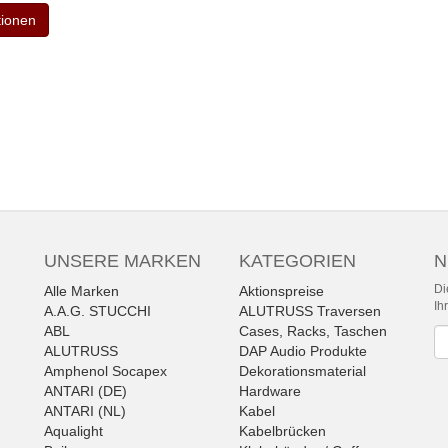
tionen
UNSERE MARKEN
KATEGORIEN
N
Di
Alle Marken
Aktionspreise
Ih
A.A.G. STUCCHI
ALUTRUSS Traversen
ABL
Cases, Racks, Taschen
Ne
ALUTRUSS
DAP Audio Produkte
Amphenol Socapex
Dekorationsmaterial
ANTARI (DE)
Hardware
ANTARI (NL)
Kabel
Aqualight
Kabelbrücken