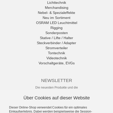
Lichttechnik
Merchandising
Nebel- & Spezialeffekte
Neu im Sortiment
OSRAM LED Leuchtmittel
Rigging
Sonderposten
Stative / Lifte / Halter
Steckverbinder / Adapter
Stromverteiler
Tontechnik
Videotechnik
Vorschaltgeräte, EVGs
NEWSLETTER
Die neuesten Produkte und die
besten Angebote per E-Mail, damit
Ihr nichts mehr verpasst.
Über Cookies auf dieser Website
Newsletter
Dieser Online-Shop verwendet Cookies für ein optimales
Einkaufserlebnis. Dabei werden beispielsweise die Session-