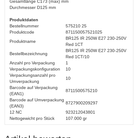
Gesamtlänge C
173 (max) mm
Durchmesser D
125 mm
Produktdaten
Bestellnummer
575210 25
Produktcode
871150057521025
BR125 IR 250W E27 230-250V
Produktname
Red 1CT
BR125 IR 250W E27 230-250V
Bestellbezeichnung
Red 1CT/10
Anzahl pro Verpackung
1
Verpackungskonfiguration
10
Verpackungsanzahl pro
10
Umverpackung
Barcode auf Verpackung
8711500575210
(EAN1)
Barcode auf Umverpackung
8727900209297
(EAN3)
12 NC
923212043801
Nettogewicht pro Stück
107.000 gr