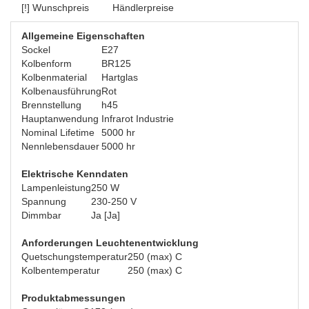
[!] Wunschpreis
Händlerpreise
Allgemeine Eigenschaften
Sockel
E27
Kolbenform
BR125
Kolbenmaterial
Hartglas
Kolbenausführung
Rot
Brennstellung
h45
Hauptanwendung
Infrarot Industrie
Nominal Lifetime
5000 hr
Nennlebensdauer
5000 hr
Elektrische Kenndaten
Lampenleistung
250 W
Spannung
230-250 V
Dimmbar
Ja [Ja]
Anforderungen Leuchtenentwicklung
Quetschungstemperatur
250 (max) C
Kolbentemperatur
250 (max) C
Produktabmessungen