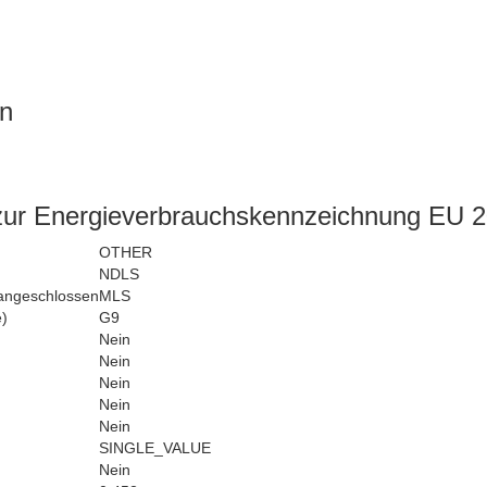
en
zur Energieverbrauchskennzeichnung EU 
OTHER
NDLS
 angeschlossen
MLS
e)
G9
Nein
Nein
Nein
Nein
Nein
SINGLE_VALUE
Nein