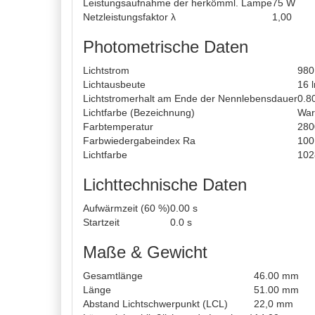
Leistungsaufnahme der herkömml. Lampe
75 W
Netzleistungsfaktor λ
1,00
Photometrische Daten
Lichtstrom
980
Lichtausbeute
16 
Lichtstromerhalt am Ende der Nennlebensdauer
0.8
Lichtfarbe (Bezeichnung)
War
Farbtemperatur
280
Farbwiedergabeindex Ra
100
Lichtfarbe
102
Lichttechnische Daten
Aufwärmzeit (60 %)
0.00 s
Startzeit
0.0 s
Maße & Gewicht
Gesamtlänge
46.00 mm
Länge
51.00 mm
Abstand Lichtschwerpunkt (LCL)
22,0 mm