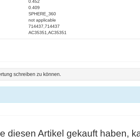
0.452
0.409
SPHERE_360
not applicable
714437,714437
AC35351,AC35351
rtung schreiben zu können.
e diesen Artikel gekauft haben, k