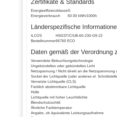
Zertifikate & Standards
Energieeffizienzklasse
G
Energieverbrauch
60.00 kWh/1000h
Länderspezifische Information
ILCOS
HSGST/C/UB-60-230-G9-22
Bestellnummer
66760 ECO
Daten gemäß der Verordnung 
Verwendete Beleuchtungstechnologie
Ungebündeltes oder gebündeltes Licht
Netzspannung / Nicht direkt an die Netzspannnung
Sockel der Lichtquelle (oder anderes el. Schnittstell
Vernetzte Lichtquelle (CLS)
Farblich abstimmbare Lichtquelle
Hülle
Lichtquelle mit hoher Leuchtdichte
Blendschutzschild
Ähnliche Farbtempe­ratur
Angabe, ob äquivalente Leistungsaufnahme