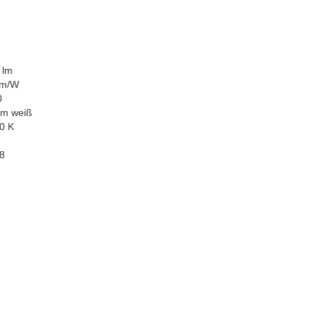
 lm
lm/W
0
m weiß
0 K
8