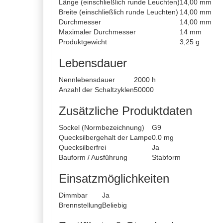
Länge (einschließlich runde Leuchten)
14,00 mm
Breite (einschließlich runde Leuchten)
14,00 mm
Durchmesser
14,00 mm
Maximaler Durchmesser
14 mm
Produktgewicht
3,25 g
Lebensdauer
Nennlebensdauer
2000 h
Anzahl der Schaltzyklen
50000
Zusätzliche Produktdaten
Sockel (Normbezeichnung)
G9
Quecksilbergehalt der Lampe
0.0 mg
Quecksilberfrei
Ja
Bauform / Ausführung
Stabform
Einsatzmöglichkeiten
Dimmbar
Ja
Brennstellung
Beliebig