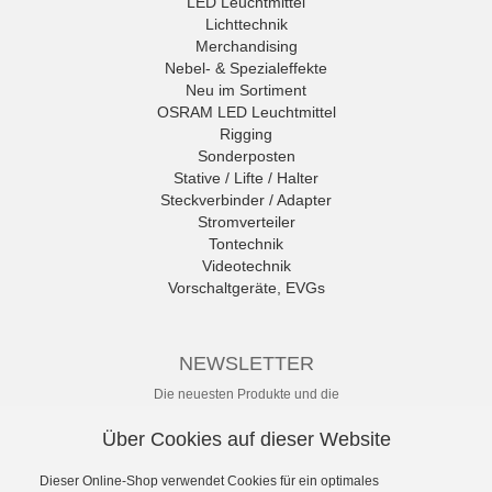
LED Leuchtmittel
Lichttechnik
Merchandising
Nebel- & Spezialeffekte
Neu im Sortiment
OSRAM LED Leuchtmittel
Rigging
Sonderposten
Stative / Lifte / Halter
Steckverbinder / Adapter
Stromverteiler
Tontechnik
Videotechnik
Vorschaltgeräte, EVGs
NEWSLETTER
Die neuesten Produkte und die
besten Angebote per E-Mail, damit
Ihr nichts mehr verpasst.
Über Cookies auf dieser Website
Newsletter
Dieser Online-Shop verwendet Cookies für ein optimales