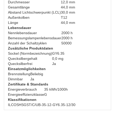
Durchmesser
12,0 mm
Gesamtlänge
44,0 mm
Abstand Lichtschwerpunkt (LCL)
30,0 mm
Außenkolben
T12
Länge
44,0 mm
Lebensdauer
Nennlebensdauer
2000 h
Bemessungslampenlebensdauer
2000 h
Anzahl der Schaltzyklen
50000
Zusätzliche Produktdaten
Sockel (Normbezeichnung)
GY6.35
Quecksilbergehalt
0,0 mg
Quecksilberfrei
Ja
Einsatzmöglichkeiten
Brennstellung
Beliebig
Dimmbar
Ja
Zertifikate & Standards
Energieverbrauch
35 kWh/1000h
Energieeffizienzklasse
G
Klassifikationen
ILCOS
HSGST/C/UB-35-12-GY6.35-12/30