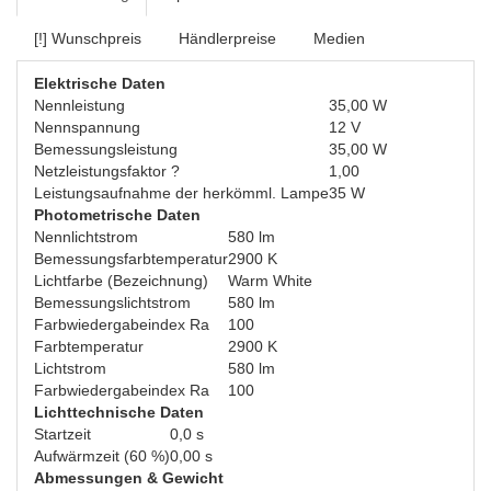
[!] Wunschpreis
Händlerpreise
Medien
Elektrische Daten
Nennleistung
35,00 W
Nennspannung
12 V
Bemessungsleistung
35,00 W
Netzleistungsfaktor ?
1,00
Leistungsaufnahme der herkömml. Lampe
35 W
Photometrische Daten
Nennlichtstrom
580 lm
Bemessungsfarbtemperatur
2900 K
Lichtfarbe (Bezeichnung)
Warm White
Bemessungslichtstrom
580 lm
Farbwiedergabeindex Ra
100
Farbtemperatur
2900 K
Lichtstrom
580 lm
Farbwiedergabeindex Ra
100
Lichttechnische Daten
Startzeit
0,0 s
Aufwärmzeit (60 %)
0,00 s
Abmessungen & Gewicht