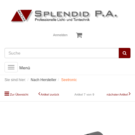
Anmelden
Toggle
Menü
navigation
Sie sind hier:
Nach Hersteller
Seetronic
Zur Übersicht
Artikel zurück
Artikel 7 von 9
nächster Artikel