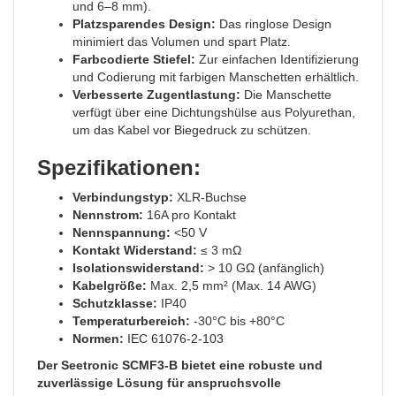
und 6–8 mm).
Platzsparendes Design:
Das ringlose Design
minimiert das Volumen und spart Platz.
Farbcodierte Stiefel:
Zur einfachen Identifizierung
und Codierung mit farbigen Manschetten erhältlich.
Verbesserte Zugentlastung:
Die Manschette
verfügt über eine Dichtungshülse aus Polyurethan,
um das Kabel vor Biegedruck zu schützen.
Spezifikationen:
Verbindungstyp:
XLR-Buchse
Nennstrom:
16A pro Kontakt
Nennspannung:
<50 V
Kontakt Widerstand:
≤ 3 mΩ
Isolationswiderstand:
> 10 GΩ (anfänglich)
Kabelgröße:
Max. 2,5 mm² (Max. 14 AWG)
Schutzklasse:
IP40
Temperaturbereich:
-30°C bis +80°C
Normen:
IEC 61076-2-103
Der Seetronic SCMF3-B bietet eine robuste und
zuverlässige Lösung für anspruchsvolle