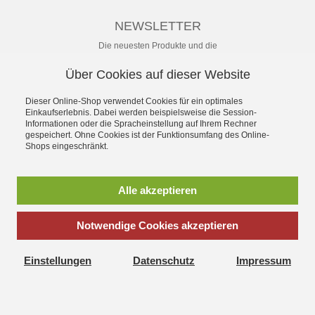
NEWSLETTER
Die neuesten Produkte und die
besten Angebote per E-Mail, damit
Ihr nichts mehr verpasst.
Über Cookies auf dieser Website
Newsletter
Dieser Online-Shop verwendet Cookies für ein optimales
Einkaufserlebnis. Dabei werden beispielsweise die Session-
Abonnieren
Informationen oder die Spracheinstellung auf Ihrem Rechner
gespeichert. Ohne Cookies ist der Funktionsumfang des Online-
Shops eingeschränkt.
*
inkl. MwSt., zzgl.
Versandkosten
Alle akzeptieren
Notwendige Cookies akzeptieren
Splendid P.A. - Professionelle Licht- und Tontechnik
Großhandel - Einzelhandel - Vermietung
Einstellungen
Datenschutz
Impressum
Hubertusweg 24 - D-86529 Schrobenhausen - Germany
Vertrag widerrufen